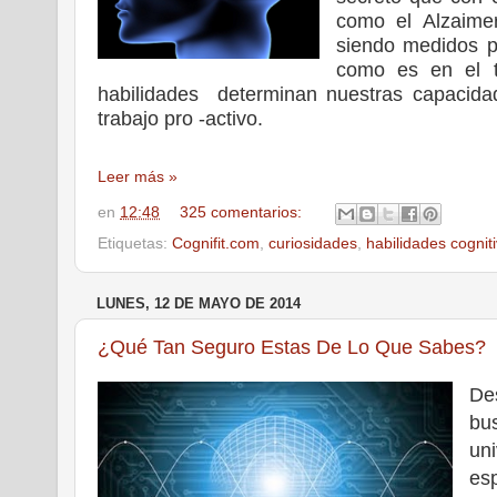
como el Alzaime
siendo medidos po
como es en el t
habilidades determinan nuestras capacida
trabajo pro -activo.
Leer más »
en
12:48
325 comentarios:
Etiquetas:
Cognifit.com
,
curiosidades
,
habilidades cognit
LUNES, 12 DE MAYO DE 2014
¿Qué Tan Seguro Estas De Lo Que Sabes?
De
bu
un
es